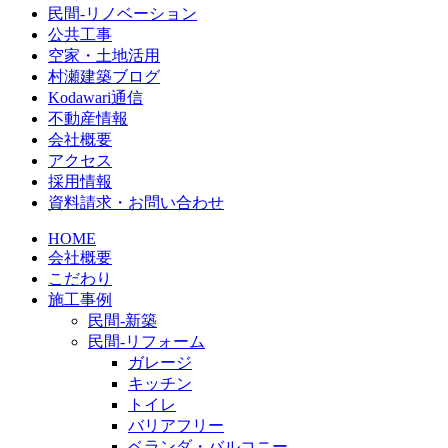
民間-リノベーション
公共工事
空家・土地活用
村瀬建築ブログ
Kodawari通信
不動産情報
会社概要
アクセス
採用情報
資料請求・お問い合わせ
HOME
会社概要
こだわり
施工事例
民間-新築
民間-リフォーム
ガレージ
キッチン
トイレ
バリアフリー
ベランダ・バルコニー