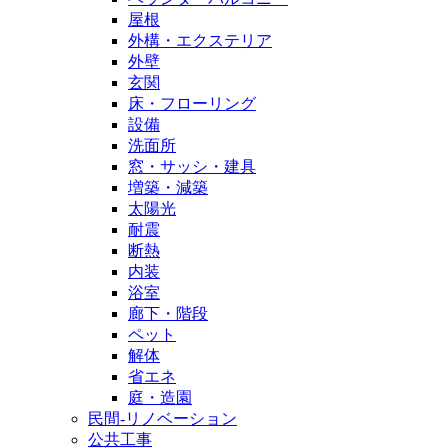
屋根
外構・エクステリア
外壁
玄関
床・フローリング
設備
洗面所
窓・サッシ・建具
増築・減築
太陽光
耐震
断熱
内装
浴室
廊下・階段
ペット
解体
省エネ
庭・造園
民間-リノベーション
公共工事