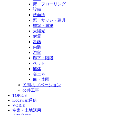
床・フローリング
設備
洗面所
窓・サッシ・建具
増築・減築
太陽光
耐震
断熱
内装
浴室
廊下・階段
ペット
解体
省エネ
庭・造園
民間-リノベーション
公共工事
TOPICS
Kodawari通信
VOICE
空家・土地活用