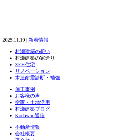
2025.11.19 |
新着情報
村瀬建築の想い
村瀬建築の家造り
ZEH住宅
リノベーション
木造耐震診断・補強
施工事例
お客様の声
空家・土地活用
村瀬建築ブログ
Kodawari通信
不動産情報
会社概要