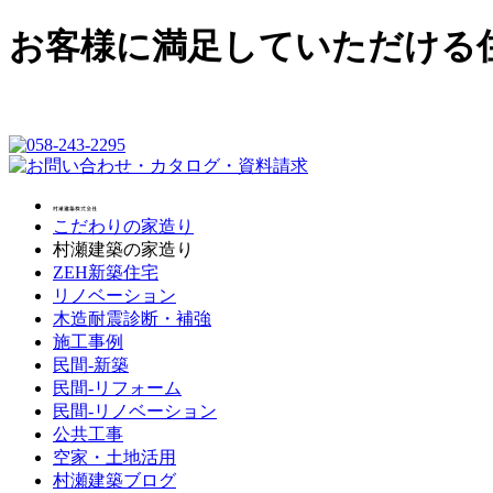
お客様に満足していただける
こだわりの家造り
村瀬建築の家造り
ZEH新築住宅
リノベーション
木造耐震診断・補強
施工事例
民間-新築
民間-リフォーム
民間-リノベーション
公共工事
空家・土地活用
村瀬建築ブログ