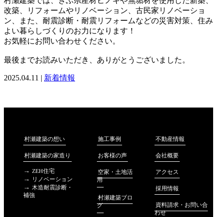
村瀬建築では、ぎふ県産材ヒノキや無垢材を使用した新築、
改築、リフォームやリノベーション、古民家リノベーショ
ン、また、耐震診断・耐震リフォームなどの災害対策、住み
よい暮らしづくりのお力になります！
お気軽にお問い合わせください。
最後までお読みいただき、ありがとうございました。
2025.04.11 |
新着情報
不動産情報
村瀬建築の想い
施工事例
会社概要
村瀬建築の家造り
お客様の声
ZEH住宅
アクセス
空家・土地活
リノベーション
用
木造耐震診断・
採用情報
補強
村瀬建築ブロ
資料請求・お問い合
グ
わせ