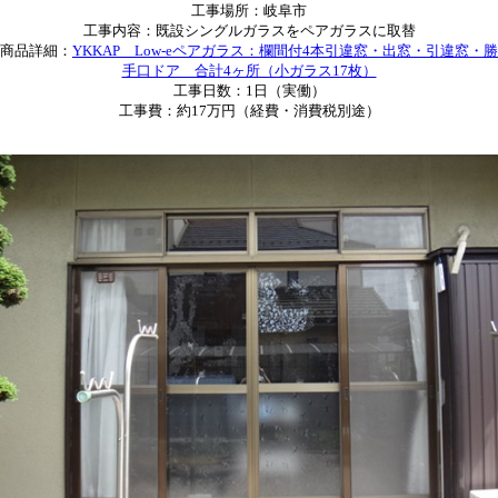
工事場所：岐阜市
工事内容：既設シングルガラスをペアガラスに取替
商品詳細：
YKKAP Low-eペアガラス：欄間付4本引違窓・出窓・引違窓・勝
手口ドア 合計4ヶ所（小ガラス17枚）
工事日数：1日（実働）
工事費：約17万円（経費・消費税別途）