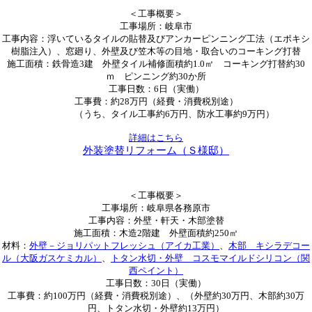
＜工事概要＞
工事場所：岐阜市
工事内容：浮いているタイルの貼替及びアンカーピンニング工法（エポキシ
樹脂注入）、窓廻り、外壁及び笠木等の目地・取合いのコーキング打替
施工面積：鉄骨造3建 外壁タイル補修面積約1.0㎡ コーキング打替約30
ｍ ピンニング約30か所
工事日数：6日（実働）
工事費：約28万円（経費・消費税別途）
（うち、タイル工事約6万円、防水工事約9万円）
詳細はこちら
外装塗替リフォーム（Ｓ様邸）
＜工事概要＞
工事場所：岐阜県各務原市
工事内容：外壁・軒天・木部塗替
施工面積：木造2階建 外壁面積約250㎡
材料：
外壁－ジョリパットフレッシュ（アイカ工業）
、
木部 キシラデコー
ル（大阪ガスケミカル）
、
トタン水切・外壁 コスモマイルドシリコン（関
西ペイント）
工事日数：30日（実働）
工事費：約100万円（経費・消費税別途）、（外壁約30万円、木部約30万
円、トタン水切・外壁約13万円）