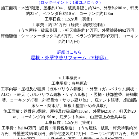
（ロックペイント：1液ユメロック）
施工面積：木造2階建、屋根約10㎡、破風鼻隠し約34m、外壁約200㎡、軒天
約25㎡、ベランダ床約10㎡、コーキング約123m
工事日数：1.5か月（実働）
工事費：約130万円（経費・消費税別途）
（うち屋根・破風鼻隠し・軒天塗装約14万円、外壁塗装約62万円、
軒樋竪樋・シャッターボックス約6万円、ベランダ床塗装約2万円、コーキン
グ約14万円）
詳細はこちら
屋根・外壁塗替リフォーム（Y様邸）
＜工事概要＞
工事場所：各務原市
工事内容：屋根及び破風（ガルバリウム鋼板）・外壁（ガルバリウム鋼板・
ALC）・軒天（ガルバリウム鋼板・ケイカル板）・竪樋・鉄部塗替、軒樋取
替、コーキング打替（外壁目地・サッシ廻り他）、庇テント張替、2階通路
床シート防水貼、屋根山型雪止め金具取付
施工面積：鉄骨造3階建、屋根及び破風約130㎡、外壁約210㎡、軒天約20
㎡、コーキング約190ｍ、庇テント約4㎡、山型雪止め金具44個
工事日数：1.5か月（実働）
工事費：約184万円（経費・消費税別途）（うち屋根・破風・軒天塗装約26
万円、外壁塗装約40万円、鉄部他塗装約12万円、コーキング約17万円、庇テ