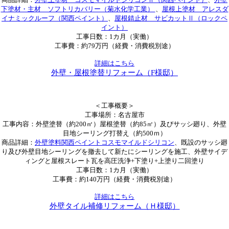
下塗材・主材 ソフトリカバリー（菊水化学工業）
、
屋根上塗材 アレスダ
イナミックルーフ（関西ペイント）
、
屋根錆止材 サビカットⅡ（ロックペ
イント）
工事日数：1カ月（実働）
工事費：約79万円（経費・消費税別途）
詳細はこちら
外壁・屋根塗替リフォーム（F様邸）
＜工事概要＞
工事場所：名古屋市
工事内容：外壁塗替（約200㎡）屋根塗替（約85㎡）及びサッシ廻り、外壁
目地シーリング打替え（約500ｍ）
商品詳細：
外壁塗料関西ペイントコスモマイルドシリコン
、既設のサッシ廻
り及び外壁目地シーリングを撤去して新たにシーリングを施工、外壁サイデ
ィングと屋根スレート瓦を高圧洗浄+下塗り+上塗り二回塗り
工事日数：1カ月（実働）
工事費：約140万円（経費・消費税別途）
詳細はこちら
外壁タイル補修リフォーム（Ｈ様邸）