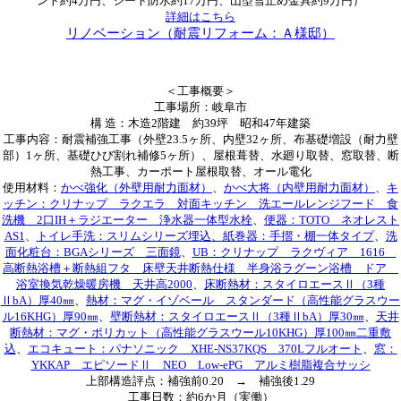
ント約4万円、シート防水約17万円、山型雪止め金具約9万円）
詳細はこちら
リノベーション（耐震リフォーム：Ａ様邸）
＜工事概要＞
工事場所：岐阜市
構 造：木造2階建 約39坪 昭和47年建築
工事内容：耐震補強工事（外壁23.5ヶ所、内壁32ヶ所、布基礎増設（耐力壁
部）1ヶ所、基礎ひび割れ補修5ヶ所）、屋根葺替、水廻り取替、窓取替、断
熱工事、カーポート屋根取替、オール電化
使用材料：
かべ強化（外壁用耐力面材）
、
かべ大将（内壁用耐力面材）
、
キ
ッチン：クリナップ ラクエラ 対面キッチン 洗エールレンジフード 食
洗機 2口IH＋ラジエーター 浄水器一体型水栓
、
便器：TOTO ネオレスト
AS1
、
トイレ手洗：スリムシリーズ埋込、紙巻器：手摺・棚一体タイプ
、
洗
面化粧台：BGAシリーズ 三面鏡
、
UB：クリナップ ラクヴィア 1616
高断熱浴槽＋断熱組フタ 床壁天井断熱仕様 半身浴ラグーン浴槽 ドア
浴室換気乾燥暖房機 天井高2000
、
床断熱材：スタイロエースⅡ（3種
ⅡbA）厚40㎜
、
熱材：マグ・イゾベール スタンダード（高性能グラスウー
ル16KHG）厚90㎜
、
壁断熱材：スタイロエースⅡ（3種ⅡbA）厚30㎜
、
天井
断熱材：マグ・ポリカット（高性能グラスウール10KHG）厚100㎜二重敷
込
、
エコキュート：パナソニック XHE-NS37KQS 370Lフルオート
、
窓：
YKKAP エピソードⅡ NEO Low-ePG アルミ樹脂複合サッシ
上部構造評点：補強前0.20 → 補強後1.29
工事日数：約6か月（実働）