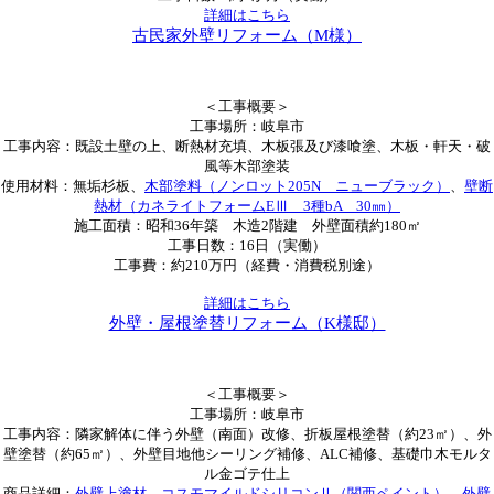
詳細はこちら
古民家外壁リフォーム（M様）
＜工事概要＞
工事場所：岐阜市
工事内容：既設土壁の上、断熱材充填、木板張及び漆喰塗、木板・軒天・破
風等木部塗装
使用材料：無垢杉板、
木部塗料（ノンロット205N ニューブラック）
、
壁断
熱材（カネライトフォームEⅢ 3種bA 30㎜）
施工面積：昭和36年築 木造2階建 外壁面積約180㎡
工事日数：16日（実働）
工事費：約210万円（経費・消費税別途）
詳細はこちら
外壁・屋根塗替リフォーム（K様邸）
＜工事概要＞
工事場所：岐阜市
工事内容：隣家解体に伴う外壁（南面）改修、折板屋根塗替（約23㎡）、外
壁塗替（約65㎡）、外壁目地他シーリング補修、ALC補修、基礎巾木モルタ
ル金ゴテ仕上
商品詳細：
外壁上塗材 コスモマイルドシリコンⅡ（関西ペイント）
、
外壁