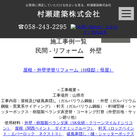
お客様に満足していただける住まいを造る。村瀬建築株式会社
施工事例一覧
民間 - リフォーム 外壁
屋根・外壁塗替リフォーム（H様邸：母屋）
＜工事概要＞
工事場所：山県市
工事内容：屋根及び破風鼻隠し（ガルバリウム鋼板）・外壁（ガルバリウム
鋼板・窯業系サイディング）・軒天（ガルバリウム鋼板）・軒樋竪樋・シャ
ッターボックス・樹脂製ベランダ床塗替・コーキング打替（外壁目地・サッ
シ廻り他）
使用材料：
外壁・樹脂製ベランダ床（SK化研：クリーンマイルドシリコ
ン）
、
屋根（関西ペイント ダイナミックルーフ）
、
軒天（ロックペイン
ト：エバーロック ネクストⅡ）
、
破風鼻隠し・樋・シャッターボックス