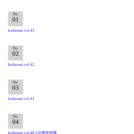
No.
01
kodawari vol.43
No.
02
kodawari.vol.42
No.
03
kodawari.vol.41
No.
04
kodawari vol.40 150周年特集