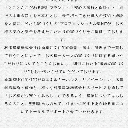
『とことんこだわる設計プラン』・『安心の施行と保証』・『納
得の工事金額』を三本柱とし、
長年培ってきた職人の技術・経験
を大切に、私たち家づくりの“プロフェッショナル集団”が、
お客
様の安心と安全を考えたこだわりの家づくりをご提供しておりま
す。
村瀬建築株式会社は新築注文住宅の設計、施工、管理まで一貫し
て行うことによって、
お客様一人一人の家づくりに対する思いや
こだわりについてとことんお伺いし、
細部にわたる“最高の家づく
り”をお手伝いさせていただいております。
新築ZEH住宅住宅ゼロエネルギーハウス、リノベーション、木造
耐震診断・補強と、
様々な村瀬建築株式会社のサービスを通して
「お客様が心安らぐ暮らし」ができるよう、
建物についてはもち
ろんのこと、照明計画も含めて、住まいに関するあらゆる事につ
いて
トータルでサポートさせていただきます。