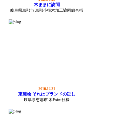
木ままに訪問
岐阜県恵那市 恵那小径木加工協同組合様
2016.12.21
東濃桧 それはブランドの証し
岐阜県恵那市 木Point社様