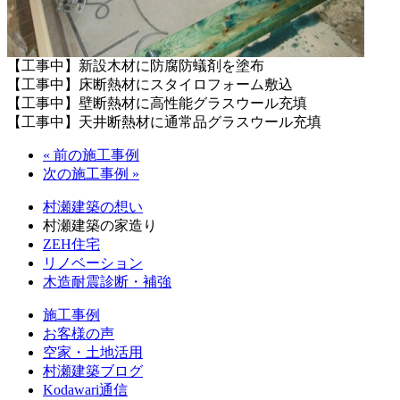
【工事中】新設木材に防腐防蟻剤を塗布
【工事中】床断熱材にスタイロフォーム敷込
【工事中】壁断熱材に高性能グラスウール充填
【工事中】天井断熱材に通常品グラスウール充填
« 前の施工事例
次の施工事例 »
村瀬建築の想い
村瀬建築の家造り
ZEH住宅
リノベーション
木造耐震診断・補強
施工事例
お客様の声
空家・土地活用
村瀬建築ブログ
Kodawari通信