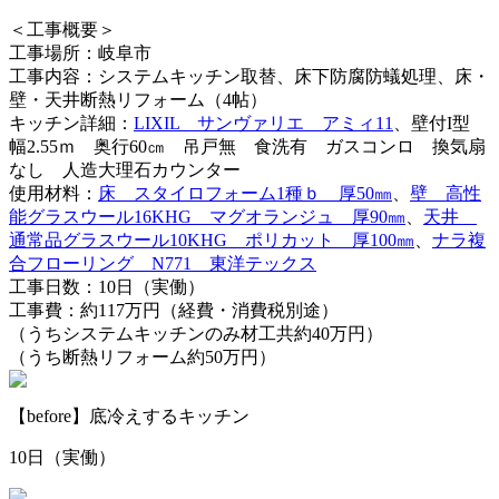
＜工事概要＞
工事場所：岐阜市
工事内容：システムキッチン取替、床下防腐防蟻処理、床・
壁・天井断熱リフォーム（4帖）
キッチン詳細：
LIXIL サンヴァリエ アミィ11
、壁付I型
幅2.55ｍ 奥行60㎝ 吊戸無 食洗有 ガスコンロ 換気扇
なし 人造大理石カウンター
使用材料：
床 スタイロフォーム1種ｂ 厚50㎜
、
壁 高性
能グラスウール16KHG マグオランジュ 厚90㎜
、
天井
通常品グラスウール10KHG ポリカット 厚100㎜
、
ナラ複
合フローリング N771 東洋テックス
工事日数：10日（実働）
工事費：約117万円（経費・消費税別途）
（うちシステムキッチンのみ材工共約40万円）
（うち断熱リフォーム約50万円）
【before】底冷えするキッチン
10日（実働）