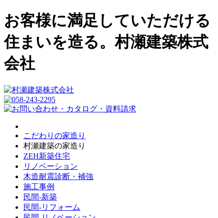
お客様に満足していただける
住まいを造る。村瀬建築株式
会社
こだわりの家造り
村瀬建築の家造り
ZEH新築住宅
リノベーション
木造耐震診断・補強
施工事例
民間-新築
民間-リフォーム
民間-リノベーション