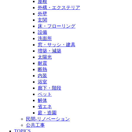
屋根
外構・エクステリア
外壁
玄関
床・フローリング
設備
洗面所
窓・サッシ・建具
増築・減築
太陽光
耐震
断熱
内装
浴室
廊下・階段
ペット
解体
省エネ
庭・造園
民間-リノベーション
公共工事
TOPICS