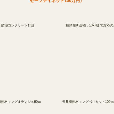
セーフティネット100万円）
防湿コンクリート打設
柱頭柱脚金物：10kNまで対応
断熱材：マグオランジュ90㎜
天井断熱材：マグポリカット100