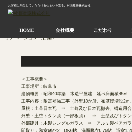
お客様に満足していただける住まいを造る。村瀬建築株式会社
HOME
会社概要
こだわり
＜工事概要＞
工事場所：岐阜市
建物概要：昭和40年築 木造平屋建 延べ床面積45㎡
工事内容：耐震補強工事（外壁18か所、布基礎増設2ｍ
屋根：土葺日本瓦 ⇒ 土葺及び日本瓦撤去、構造用合
外壁：土壁トタン張（一部板張） ⇒ 土壁及びトタン
外部建具：木製シングルガラス ⇒ アルミ製ペアガ
間取り：和室6帖×2、DK6帖、洗面脱衣0.75帖、浴室1.2