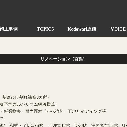
施工事例
TOPICS
Kodawari通信
VOICE
リノベーション（百楽）
、基礎ひび割れ補修8カ所）
板下地ガルバリウム鋼板横葺
・板張撤去、耐力面材「かべ強化」下地サイディング張
ラス
5帖、和式トイレ0.76帖 ⇒ 洋室12帖、DK6帖、洗面脱衣1.5帖、UB