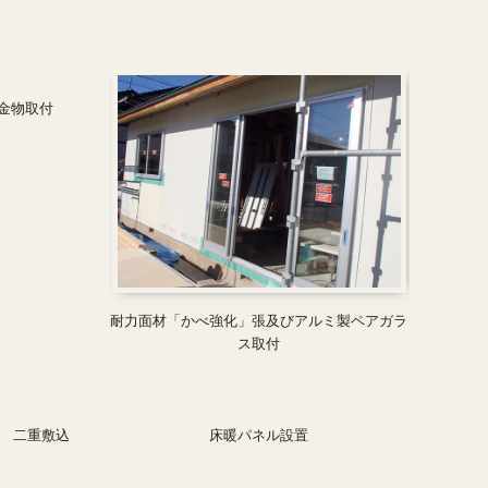
の金物取付
耐力面材「かべ強化」張及びアルミ製ペアガラ
ス取付
㎜ 二重敷込
床暖パネル設置