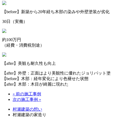
【before】新築から20年経ち木部の染みや外壁塗装が劣化
30日（実働）
約100万円
（経費・消費税別途）
【after】美観も耐久性も向上
【after】外壁：正面はより美観性に優れたジョリパット塗
【before】木部：経年変化により色褪せた状態
【after】木部：木目が綺麗に現れた
« 前の施工事例
次の施工事例 »
村瀬建築の想い
村瀬建築の家造り