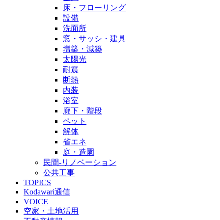
床・フローリング
設備
洗面所
窓・サッシ・建具
増築・減築
太陽光
耐震
断熱
内装
浴室
廊下・階段
ペット
解体
省エネ
庭・造園
民間-リノベーション
公共工事
TOPICS
Kodawari通信
VOICE
空家・土地活用