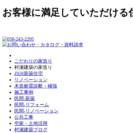
お客様に満足していただける
こだわりの家造り
村瀬建築の家造り
ZEH新築住宅
リノベーション
木造耐震診断・補強
施工事例
民間-新築
民間-リフォーム
民間-リノベーション
公共工事
空家・土地活用
村瀬建築ブログ