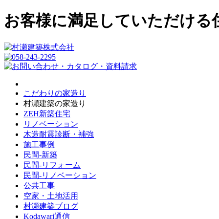
お客様に満足していただける
こだわりの家造り
村瀬建築の家造り
ZEH新築住宅
リノベーション
木造耐震診断・補強
施工事例
民間-新築
民間-リフォーム
民間-リノベーション
公共工事
空家・土地活用
村瀬建築ブログ
Kodawari通信