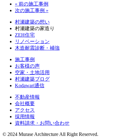
« 前の施工事例
次の施工事例 »
村瀬建築の想い
村瀬建築の家造り
ZEH住宅
リノベーション
木造耐震診断・補強
施工事例
お客様の声
空家・土地活用
村瀬建築ブログ
Kodawari通信
不動産情報
会社概要
アクセス
採用情報
資料請求・お問い合わせ
© 2024 Murase Architecture All Right Reserved.