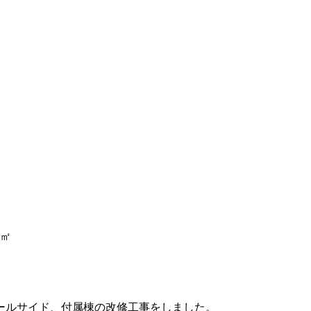
6㎡
ールサイド、付属棟の改修工事をしました。