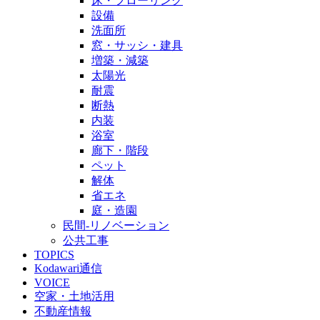
床・フローリング
設備
洗面所
窓・サッシ・建具
増築・減築
太陽光
耐震
断熱
内装
浴室
廊下・階段
ペット
解体
省エネ
庭・造園
民間-リノベーション
公共工事
TOPICS
Kodawari通信
VOICE
空家・土地活用
不動産情報