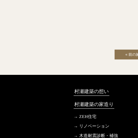
« 前の
村瀬建築の想い
村瀬建築の家造り
ZEH住宅
リノベーション
木造耐震診断・補強