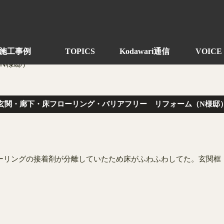
施工事例
TOPICS
Kodawari通信
VOICE
玄関・廊下・床フローリング・バリアフリー リフォーム（N様邸
ーリングの接着剤が分離していたため床がふわふわしてた。玄関框