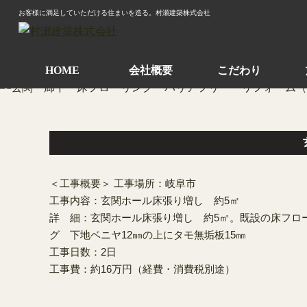
お客様に満足していただける住まいを造る。村瀬建築株式会社
HOME
会社概要
こだわり
＜工事概要＞ 工事場所：岐阜市
工事内容：玄関ホール床張り増し 約5㎡
詳 細：玄関ホール床張り増し 約5㎡。既設の床フロ
グ 下地ベニヤ12㎜の上にタモ無垢板15㎜
工事日数：2日
工事費：約16万円（経費・消費税別途）