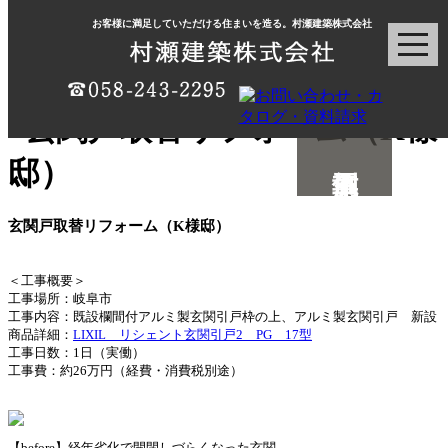
お客様に満足していただける住まいを造る。村瀬建築株式会社
玄関戸取替リフォーム（K様邸）
＜工事概要＞
工事場所：岐阜市
工事内容：既設欄間付アルミ製玄関引戸枠の上、アルミ製玄関引戸 新設
商品詳細：
LIXIL リシェント玄関引戸2 PG 17型
工事日数：1日（実働）
工事費：約26万円（経費・消費税別途）
【before】経年劣化で開閉しづらくなった玄関