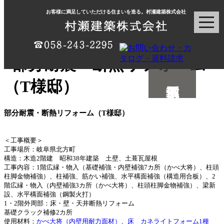
お客様に満足していただける住まいを造る。村瀬建築株式会社
部分耐震・断熱リフォーム（T様邸）
＜工事概要＞
工事場所：岐阜県北方町
構造：木造2階建 昭和38年建築 土壁、土葺瓦屋根
工事内容：1階広縁・物入（基礎補強・内壁補強7カ所（かべ大将）、柱頭
柱脚金物補強）、柱補強、筋かい補強、水平構面補強（構造用合板）、2
階広縁・物入（内壁補強3カ所（かべ大将）、柱頭柱脚金物補強）、梁新
設、水平構面補強（鋼製火打）
1・2階外周部：床・壁・天井断熱リフォーム
基礎クラック補修2カ所
使用材料：
かべ大将（内壁用耐力面材）
、
床 カネライトフォーム1種