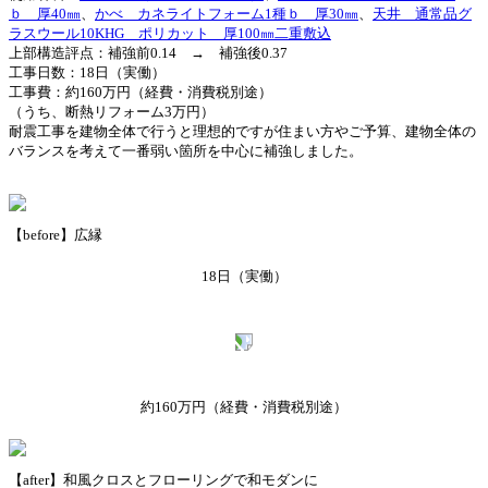
ｂ 厚40㎜
、
かべ カネライトフォーム1種ｂ 厚30㎜
、
天井 通常品グ
ラスウール10KHG ポリカット 厚100㎜二重敷込
上部構造評点：補強前0.14 → 補強後0.37
工事日数：18日（実働）
工事費：約160万円（経費・消費税別途）
（うち、断熱リフォーム3万円）
耐震工事を建物全体で行うと理想的ですが住まい方やご予算、建物全体の
バランスを考えて一番弱い箇所を中心に補強しました。
【before】広縁
18日（実働）
約160万円
（経費・消費税別途）
【after】和風クロスとフローリングで和モダンに