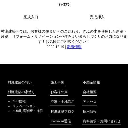
解体後
完成入口
完成押入
村瀬建築㈱では、お客様の住まいへのこだわり、ぎふの木を使用した新築・
改築、リフォーム・リノベーションや住みよい暮らしづくりのお力になりま
す！お気軽にご相談ください！
2022.12.19 |
新着情報
不動産情報
村瀬建築の想い
施工事例
会社概要
村瀬建築の家造り
お客様の声
ZEH住宅
アクセス
空家・土地活用
リノベーション
木造耐震診断・補強
採用情報
村瀬建築ブログ
資料請求・お問い合わせ
Kodawari通信