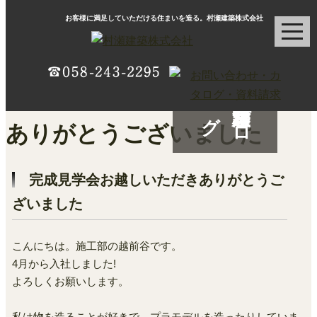
お客様に満足していただける住まいを造る。村瀬建築株式会社
村瀬建築ブ
ロ
グ
完成見学会お越しいただきありがとうご
ざいました
こんにちは。施工部の越前谷です。
4月から入社しました!
よろしくお願いします。