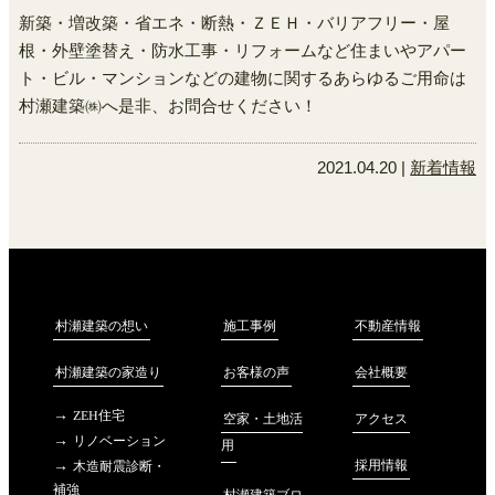
新築・増改築・省エネ・断熱・ＺＥＨ・バリアフリー・屋
根・外壁塗替え・防水工事・リフォームなど住まいやアパー
ト・ビル・マンションなどの建物に関するあらゆるご用命は
村瀬建築㈱へ是非、お問合せください！
2021.04.20 |
新着情報
不動産情報
村瀬建築の想い
施工事例
会社概要
村瀬建築の家造り
お客様の声
ZEH住宅
アクセス
空家・土地活
リノベーション
用
採用情報
木造耐震診断・
補強