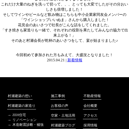
これだけ大量のねぎを洗って切って、、、とっても大変でしたがその分おい
しさも倍増しました！
そしてワインやビールなど飲み物はこちらも中小企業家同友会メンバーの
「ワインショップいいぬま」さんから購入しました！
花見会のあいさつで社長がこんな話をしてくれました。
「すき焼きも家造りも一緒で、それぞれの役割を果たしてみんなの協力で出
来上がる！」
そのあと村瀬会長が乾杯のあいさつをして、宴が始まりました♪
今回初めて参加された方もみえて、大盛況となりました！
2015.04.21 |
新着情報
不動産情報
村瀬建築の想い
施工事例
会社概要
村瀬建築の家造り
お客様の声
ZEH住宅
アクセス
空家・土地活用
リノベーション
木造耐震診断・補強
採用情報
村瀬建築ブログ