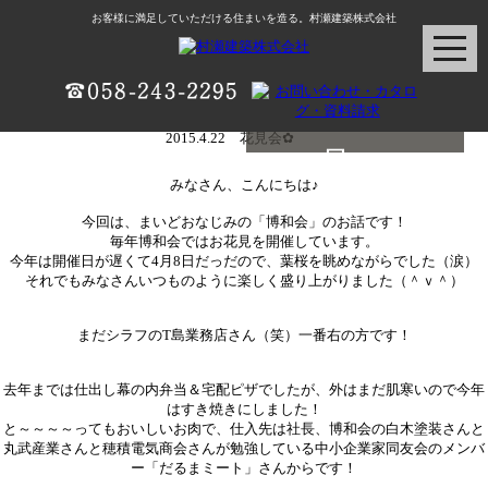
お客様に満足していただける住まいを造る。村瀬建築株式会社
2015.4.22 花見会✿
村瀬建築ブログ
みなさん、こんにちは♪
今回は、まいどおなじみの「博和会」のお話です！
毎年博和会ではお花見を開催しています。
今年は開催日が遅くて4月8日だっだので、葉桜を眺めながらでした（涙）
それでもみなさんいつものように楽しく盛り上がりました（＾ｖ＾）
まだシラフのT島業務店さん（笑）一番右の方です！
去年までは仕出し幕の内弁当＆宅配ピザでしたが、外はまだ肌寒いので今年
はすき焼きにしました！
と～～～～ってもおいしいお肉で、仕入先は社長、博和会の白木塗装さんと
丸武産業さんと穂積電気商会さんが勉強している中小企業家同友会のメンバ
ー「だるまミート」さんからです！