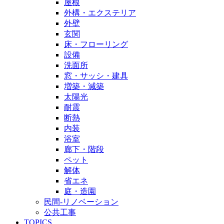
屋根
外構・エクステリア
外壁
玄関
床・フローリング
設備
洗面所
窓・サッシ・建具
増築・減築
太陽光
耐震
断熱
内装
浴室
廊下・階段
ペット
解体
省エネ
庭・造園
民間-リノベーション
公共工事
TOPICS