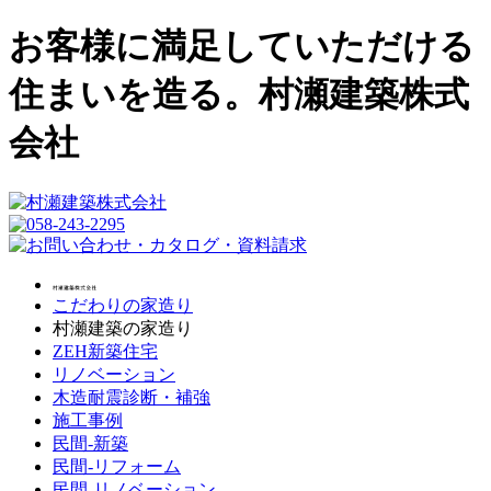
お客様に満足していただける
住まいを造る。村瀬建築株式
会社
こだわりの家造り
村瀬建築の家造り
ZEH新築住宅
リノベーション
木造耐震診断・補強
施工事例
民間-新築
民間-リフォーム
民間-リノベーション