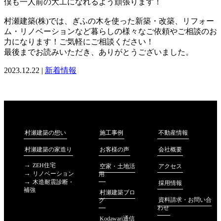
僕も一人前の大工になれるよう頑張ります！
村瀬建築(株)では、ぎふの木を使った新築・改築、リフォー
ム・リノベーションなど暮らしの様々なご依頼やご相談のお
力になります！ご気軽にご相談ください！
最後までお読みいただき、ありがとうございました。
2023.12.22 |
新着情報
不動産情報
村瀬建築の想い
施工事例
会社概要
村瀬建築の家造り
お客様の声
ZEH住宅
アクセス
空家・土地活
リノベーション
用
木造耐震診断・
採用情報
補強
村瀬建築ブロ
資料請求・お問い合
グ
わせ
Kodawari通信