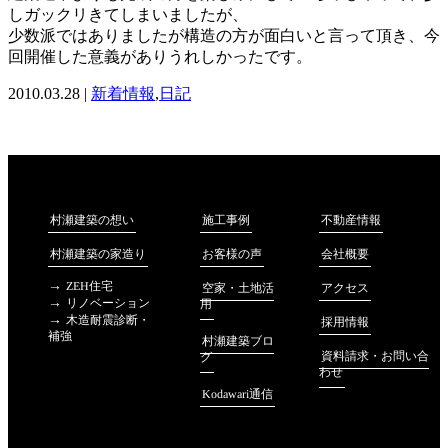
しガックリきてしまいましたが、
少数派ではありましたが構造の方が面白いと言って頂き、今
回開催した意義がありうれしかったです。
2010.03.28 |
新着情報
,
日記
不動産情報
村瀬建築の想い
施工事例
会社概要
村瀬建築の家造り
お客様の声
ZEH住宅
アクセス
空家・土地活
リノベーション
用
木造耐震診断・
採用情報
補強
村瀬建築ブロ
資料請求・お問い合
グ
わせ
Kodawari通信