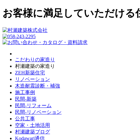
お客様に満足していただける
こだわりの家造り
村瀬建築の家造り
ZEH新築住宅
リノベーション
木造耐震診断・補強
施工事例
民間-新築
民間-リフォーム
民間-リノベーション
公共工事
空家・土地活用
村瀬建築ブログ
Kodawari通信