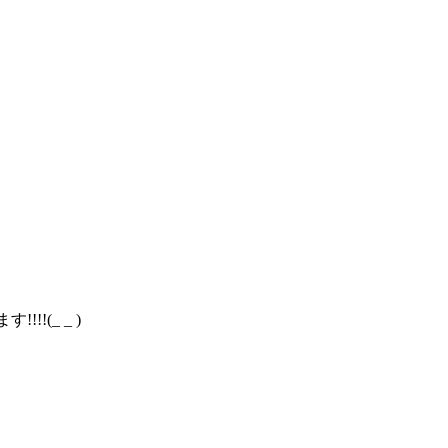
(_ _ )