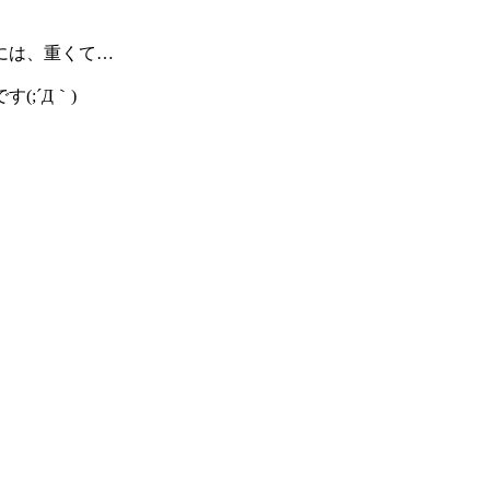
には、重くて…
;´Д｀)