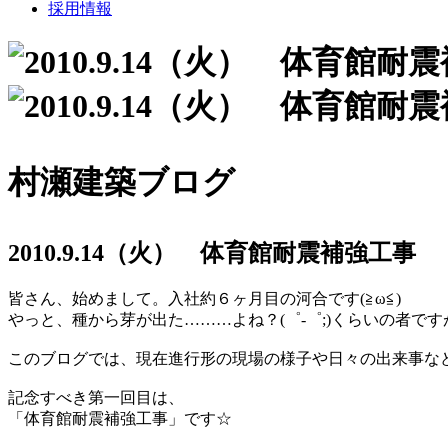
採用情報
村瀬建築ブログ
2010.9.14（火） 体育館耐震補強工事
皆さん、始めまして。入社約６ヶ月目の河合です(≧ω≦)ゝ
やっと、種から芽が出た………よね？(゜-゜;)くらいの者ですが
このブログでは、現在進行形の現場の様子や日々の出来事な
記念すべき第一回目は、
「体育館耐震補強工事」です☆