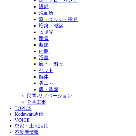
床・フローリング
設備
洗面所
窓・サッシ・建具
増築・減築
太陽光
耐震
断熱
内装
浴室
廊下・階段
ペット
解体
省エネ
庭・造園
民間-リノベーション
公共工事
TOPICS
Kodawari通信
VOICE
空家・土地活用
不動産情報