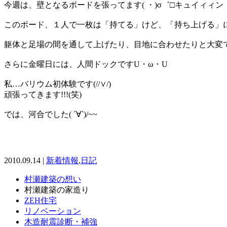
今週は、壁となるボードを張ってます( ・)σ゛□キュイィィン
このボード、１人で一枚は「持てる」けど、「持ち上げる」
躯体と足場の間を通して上げたり、目地に合わせたりと大変です(
さらに金曜日には、人間ドックですU・ω・U
私…バリウム初体験です(//∨/)
頑張ってきます!!!(笑)
では、河合でした( ´∀`)/~~
2010.09.14 |
新着情報
,
日記
村瀬建築の想い
村瀬建築の家造り
ZEH住宅
リノベーション
木造耐震診断・補強