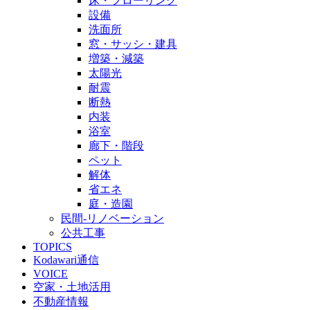
床・フローリング
設備
洗面所
窓・サッシ・建具
増築・減築
太陽光
耐震
断熱
内装
浴室
廊下・階段
ペット
解体
省エネ
庭・造園
民間-リノベーション
公共工事
TOPICS
Kodawari通信
VOICE
空家・土地活用
不動産情報