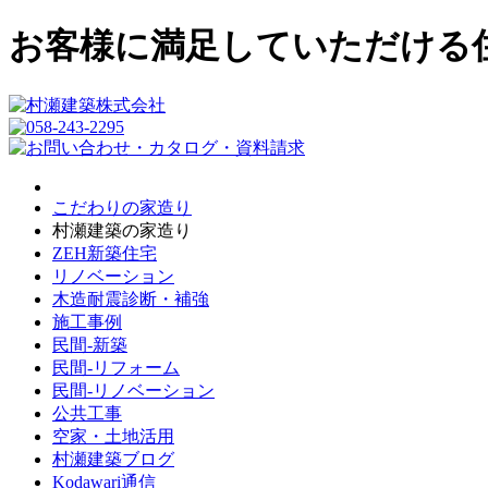
お客様に満足していただける
こだわりの家造り
村瀬建築の家造り
ZEH新築住宅
リノベーション
木造耐震診断・補強
施工事例
民間-新築
民間-リフォーム
民間-リノベーション
公共工事
空家・土地活用
村瀬建築ブログ
Kodawari通信