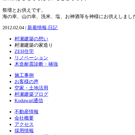
祭壇とお供えです。
海の幸、山の幸、洗米、塩、お神酒等を神様にお供えしまし
2012.02.04 |
新着情報
,
日記
村瀬建築の想い
村瀬建築の家造り
ZEH住宅
リノベーション
木造耐震診断・補強
施工事例
お客様の声
空家・土地活用
村瀬建築ブログ
Kodawari通信
不動産情報
会社概要
アクセス
採用情報