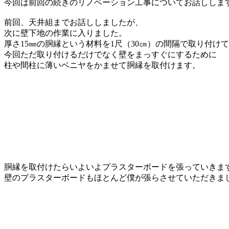
今回は前回の続きのリノベーション工事についてお話ししま
前回、天井組までお話ししましたが、
次に壁下地の作業に入りました。
厚さ15㎜の胴縁という材料を1尺（30㎝）の間隔で取り付け
今回ただ取り付けるだけでなく壁をまっすぐにするために
柱や間柱に薄いベニヤをかませて胴縁を取付けます。
胴縁を取付けたらいよいよプラスターボードを張っていきま
壁のプラスターボードもほとんど僕が張らさせていただきま