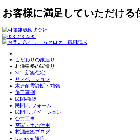
お客様に満足していただける
こだわりの家造り
村瀬建築の家造り
ZEH新築住宅
リノベーション
木造耐震診断・補強
施工事例
民間-新築
民間-リフォーム
民間-リノベーション
公共工事
空家・土地活用
村瀬建築ブログ
Kodawari通信