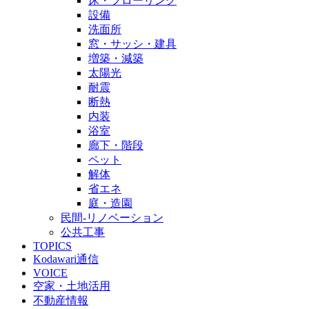
床・フローリング
設備
洗面所
窓・サッシ・建具
増築・減築
太陽光
耐震
断熱
内装
浴室
廊下・階段
ペット
解体
省エネ
庭・造園
民間-リノベーション
公共工事
TOPICS
Kodawari通信
VOICE
空家・土地活用
不動産情報