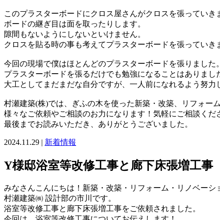
このプラスターボードにクロス屋さんがクロスを張っていき
ボードの継ぎ目は面を取ったりします。
隙間もないようにしないといけません。
クロスを貼る時の事も考えてプラスターボードを張っていき
今回の現場で僕はほとんどのプラスターボードを張りました
プラスターボードを張るだけでも勉強になることはありまし
大工としてまだまだな自分ですが、一人前になれるよう努力
村瀬建築(株)では、ぎふの木を使った新築・改築、リフォー
様々なご依頼やご相談のお力になります！気軽にご相談くだ
最後までお読みいただき、ありがとうございました。
2024.11.29 |
新着情報
Y様邸浴室等改修工事と廊下床張増工事
みなさんこんにちは！新築・改築・リフォーム・リノベーシ
村瀬建築㈱ 設計部の市川です。
浴室等改修工事と廊下床張増工事をご依頼されました。
今回は、浴室等改修工事についてお伝えします！