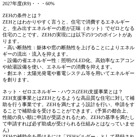
2027年度(R9)・・・60%
ZEHの条件とは？
ZEHとはわかりやすく言うと、住宅で消費するエネルギー
と、生み出すエネルギーの差が正味（ネット）でゼロとなる
住宅のことです。ZEHの実現には以下の3つのポイントがあ
ります。
・高い断熱性：躯体や窓の断熱性を上げることによりエネル
ギーの流出・流入を抑えます。
・設備の省エネルギー性：照明のLED化、高効率なエアコン
や給湯設備を使い、エネルギーの消費を抑えます。
・創エネ：太陽光発電や蓄電システム等を用いてエネルギー
を創ります。
ネット・ゼロエネルギー・ハウス(ZEH)支援事業とは？
ZEH支援事業とはZEHとなるような高品質な住宅に対して補
助を行う事業です。ZEHを満たすよう設計を行い、申請をす
ることで補助金を受けることができます。(予算の都合上、
性能の良い順に申請が受諾されるため、ZEHの基準を満たし
て申請すれば必ず助成が受けられる仕組みとはなっていませ
ん)
ZEHの補助金を受けるには「ZEHビルダー」として登録され