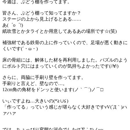
今週は、ぶどう棚を作ってます。
皆さん、ぶどう棚って知ってますか？
ステージの上から見上げるとある……
あ(゜o゜!)
紙吹雪とかタライとか用意してあるあの場所です☆(笑)
補強材である鉄骨の上に作っていくので、足場が悪く動きに
くいです(´・ω・)
床の骨組には、解体した材を再利用しました。パズルのよう
にボルト穴にはまっていくのが気持ちよかったです(//∀/)
さらに、両脇に手刷り壁を作ってます。
手刷りと言えど、壁なので…。
12cm角の角材をドンッと使います(ノ｀⌒´)ノ⌒□
いぃですよね…大きいの(*≧∪≦)
「作ってる」っていう感じが堪らなく大好きですvV(´Д｀)ハ
ァハァ
では、ちょっぴり変態な河合でした(*´∇｀*)ノ~~