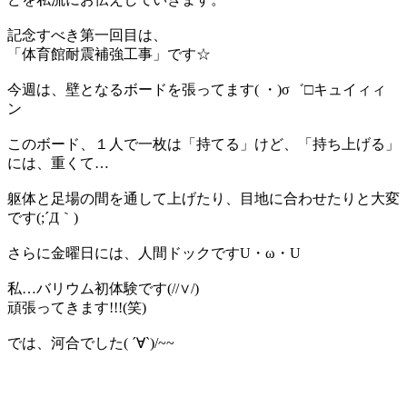
記念すべき第一回目は、
「体育館耐震補強工事」です☆
今週は、壁となるボードを張ってます( ・)σ゛□キュイィィ
ン
このボード、１人で一枚は「持てる」けど、「持ち上げる」
には、重くて…
躯体と足場の間を通して上げたり、目地に合わせたりと大変
です(;´Д｀)
さらに金曜日には、人間ドックですU・ω・U
私…バリウム初体験です(//∨/)
頑張ってきます!!!(笑)
では、河合でした( ´∀`)/~~