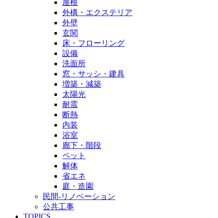
屋根
外構・エクステリア
外壁
玄関
床・フローリング
設備
洗面所
窓・サッシ・建具
増築・減築
太陽光
耐震
断熱
内装
浴室
廊下・階段
ペット
解体
省エネ
庭・造園
民間-リノベーション
公共工事
TOPICS