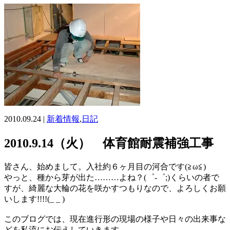
2010.09.24 |
新着情報
,
日記
2010.9.14（火） 体育館耐震補強工事
皆さん、始めまして。入社約６ヶ月目の河合です(≧ω≦)ゝ
やっと、種から芽が出た………よね？(゜-゜;)くらいの者で
すが、綺麗な大輪の花を咲かすつもりなので、よろしくお願
いします!!!!(_ _ )
このブログでは、現在進行形の現場の様子や日々の出来事な
どを私流にお伝えしていきます。