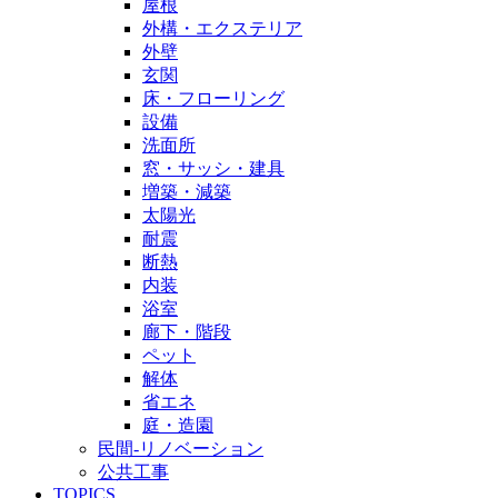
屋根
外構・エクステリア
外壁
玄関
床・フローリング
設備
洗面所
窓・サッシ・建具
増築・減築
太陽光
耐震
断熱
内装
浴室
廊下・階段
ペット
解体
省エネ
庭・造園
民間-リノベーション
公共工事
TOPICS