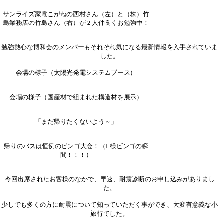
サンライズ家電こがねの西村さん（左）と（株）竹
島業務店の竹島さん（右）が２人仲良くお勉強中！
勉強熱心な博和会のメンバーもそれぞれ気になる最新情報を入手されていま
した。
会場の様子（太陽光発電システムブース）
会場の様子（国産材で組まれた構造材を展示）
「まだ帰りたくないよう～」
帰りのバスは恒例のビンゴ大会！（H様ビンゴの瞬
間！！！）
今回出席されたお客様のなかで、早速、耐震診断のお申し込みがありまし
た。
少しでも多くの方に耐震について知っていただく事ができ、大変有意義な小
旅行でした。