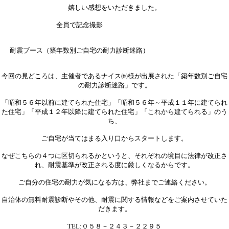
嬉しい感想をいただきました。
全員で記念撮影
耐震ブース（築年数別ご自宅の耐力診断迷路）
今回の見どころは、主催者であるナイス㈱様が出展された「築年数別ご自宅
の耐力診断迷路」です。
「昭和５６年以前に建てられた住宅」「昭和５６年～平成１１年に建てられ
た住宅」「平成１２年以降に建てられた住宅」「これから建てられる」のう
ち、
ご自宅が当てはまる入り口からスタートします。
なぜこちらの４つに区切られるかというと、それぞれの境目に法律が改正さ
れ、耐震基準が改正される度に厳しくなるからです。
ご自分の住宅の耐力が気になる方は、弊社までご連絡ください。
自治体の無料耐震診断やその他、耐震に関する情報などをご案内させていた
だきます。
TEL:０５８－２４３－２２９５