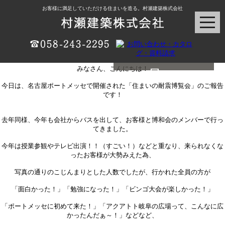
お客様に満足していただける住まいを造る。村瀬建築株式会社
2012.6.23（土） 耐震博覧会
村瀬建築ブログ
みなさん、こんにちは！
今日は、名古屋ポートメッセで開催された「住まいの耐震博覧会」のご報告
です！
去年同様、今年も会社からバスを出して、お客様と博和会のメンバーで行っ
てきました。
今年は授業参観やテレビ出演！！（すごい！）などと重なり、来られなくな
ったお客様が大勢みえた為、
写真の通りのこじんまりとした人数でしたが、行かれた全員の方が
「面白かった！」「勉強になった！」「ビンゴ大会が楽しかった！」
「ポートメッセに初めて来た！」「アクアトト岐阜の広場って、こんなに広
かったんだぁ～！」などなど、